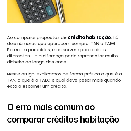
About
Contact
Services
Ao comparar propostas de 
crédito habitação
, há 
Services Details
dois números que aparecem sempre: TAN e TAEG.
Parecem parecidos, mas servem para coisas 
Blog
diferentes - e a diferença pode representar muito 
Terms
dinheiro ao longo dos anos.
Privacy
Neste artigo, explicamos de forma prática o que é a 
TAN, o que é a TAEG e qual deve pesar mais quando 
está a escolher um crédito.
O erro mais comum ao 
comparar créditos habitação