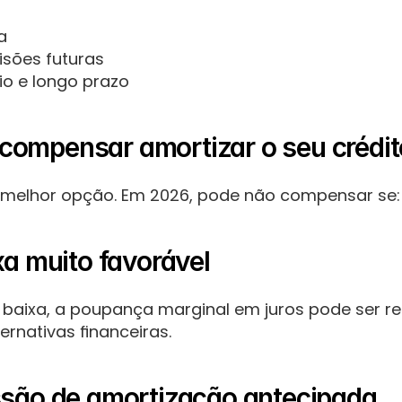
a
sões futuras
io e longo prazo
ompensar amortizar o seu crédit
 melhor opção. Em 2026, pode não compensar se:
xa muito favorável
 baixa, a poupança marginal em juros pode ser red
rnativas financeiras.
ssão de amortização antecipada