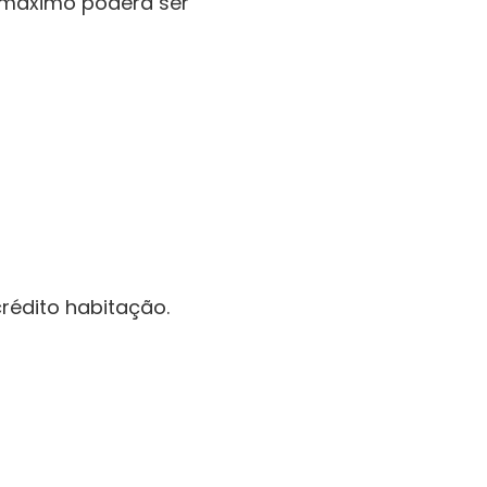
máximo poderá ser 
rédito habitação.