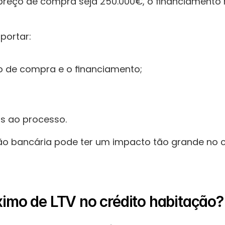
reço de compra seja 250.000€, o financiamento 
uportar:
ço de compra e o financiamento;
s ao processo.
ção bancária pode ter um impacto tão grande no c
ximo de LTV no crédito habitação?