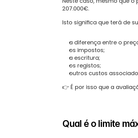
Neste caso, mesmo que o p
207.000€.
Isto significa que terá de s
a diferença entre o pre
os impostos;
a escritura;
os registos;
outros custos associado
👉 É por isso que a avalia
Qual é o limite má