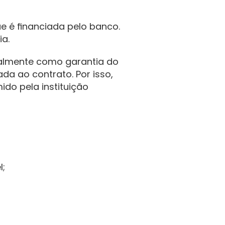
 é financiada pelo banco. 
a.
almente como garantia do 
a ao contrato. Por isso, 
do pela instituição 
l;