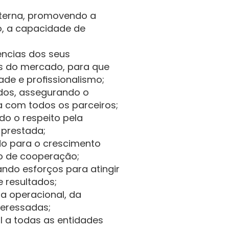
nterna, promovendo a 
, a capacidade de 
ncias dos seus 
s do mercado, para que 
de e profissionalismo;
dos, assegurando o 
a com todos os parceiros;
o o respeito pela 
 prestada;
do para o crescimento 
to de cooperação;
do esforços para atingir 
e resultados;
a operacional, da 
teressadas;
I a todas as entidades 