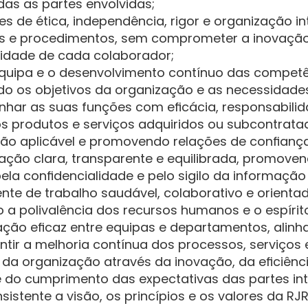
das as partes envolvidas;
s de ética, independência, rigor e organização i
as e procedimentos, sem comprometer a inovação
lidade de cada colaborador;
equipa e o desenvolvimento contínuo das competê
do os objetivos da organização e as necessidade
r as suas funções com eficácia, responsabilida
dos produtos e serviços adquiridos ou subcontrata
ão aplicável e promovendo relações de confianç
ão clara, transparente e equilibrada, promovend
pela confidencialidade e pelo sigilo da informação
nte de trabalho saudável, colaborativo e orienta
 a polivalência dos recursos humanos e o espíri
o eficaz entre equipas e departamentos, alinhan
tir a melhoria contínua dos processos, serviços 
da organização através da inovação, da eficiênci
 e do cumprimento das expectativas das partes in
stente a visão, os princípios e os valores da RJR