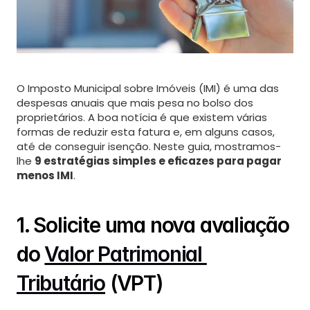
About
Contact
Services
O Imposto Municipal sobre Imóveis (IMI) é uma das 
Services Details
despesas anuais que mais pesa no bolso dos 
proprietários. A boa notícia é que existem várias 
Blog
formas de reduzir esta fatura e, em alguns casos, 
Terms
até de conseguir isenção. Neste guia, mostramos-
Privacy
lhe 
9 estratégias simples e eficazes para pagar 
menos IMI
.
1. Solicite uma nova avaliação 
do 
Valor Patrimonial 
Tributário
 (VPT)