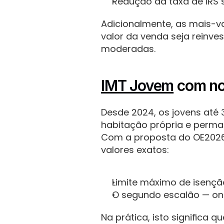
Redução da taxa de IRS 
Adicionalmente, as mais-va
valor da venda seja reinv
moderadas.
IMT Jovem
 com no
Desde 2024, os jovens até 
habitação própria e perma
Com a proposta do OE2026,
valores exatos:
Limite máximo de isenç
O segundo escalão — ond
Na prática, isto significa 