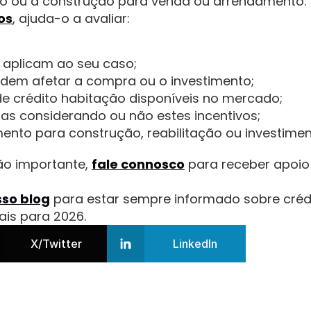
to ou a construção para venda ou arrendamento.
os
, ajuda-o a avaliar:
e aplicam ao seu caso;
em afetar a compra ou o investimento;
e crédito habitação disponíveis no mercado;
as considerando ou não estes incentivos;
mento para construção, reabilitação ou investimen
o importante, 
fale connosco
 para receber apoio 
so blog
 para estar sempre informado sobre créd
cais para 2026.
X/Twitter
LinkedIn