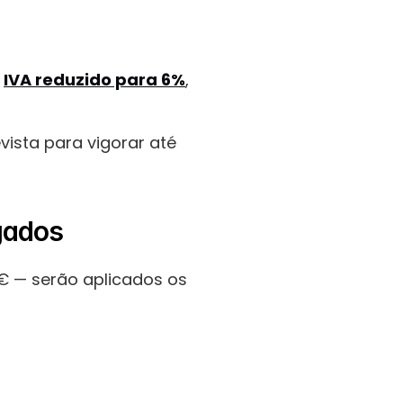
 
IVA reduzido para 6%
, 
ista para vigorar até 
gados
 — serão aplicados os 