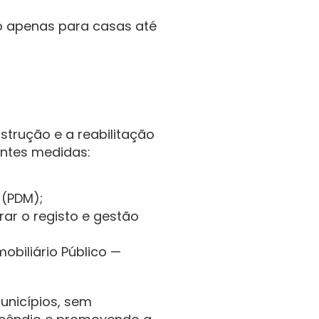
o apenas para casas até 
trução e a reabilitação 
ntes medidas:
 (PDM);
ar o registo e gestão 
biliário Público — 
unicípios, sem 