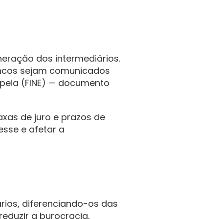
eração dos intermediários. 
ncos sejam comunicados 
eia (FINE) — documento 
as de juro e prazos de 
sse e afetar a 
rios, diferenciando-os das 
eduzir a burocracia, 