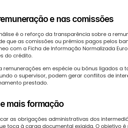
 remuneração e nas comissões
álise é o reforço da transparência sobre a remun
nde que as comissões ou prémios pagos pelos ba
eo com a Ficha de Informação Normalizada Europ
 do crédito.
 remunerações em espécie ou bónus ligados a tax
undo o supervisor, podem gerar conflitos de intere
hamento prestado.
 e mais formação
icar as obrigações administrativas dos intermediá
que toca à carga documental exigida. O objetivo é r