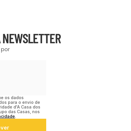
A NEWSLETTER
por 
e os dados 
dos para o envio de 
vidade d'A Casa dos 
upo das Casas, nos 
acidade
.
ever