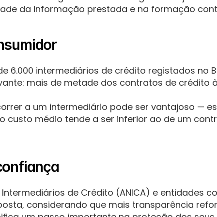
ade da informação prestada e na formação contín
onsumidor
e 6.000 intermediários de crédito registados no B
vante: mais de metade dos contratos de crédito à
rrer a um intermediário pode ser vantajoso — es
o custo médio tende a ser inferior ao de um contr
confiança
Intermediários de Crédito (ANICA) e entidades c
osta, considerando que mais transparência refor
ifica um passo importante na proteção dos seus i