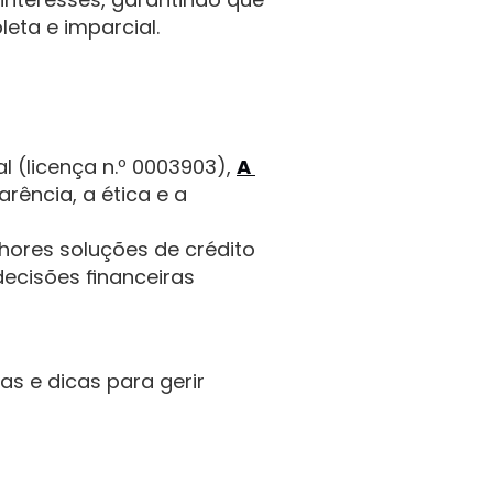
ta e imparcial.
 (licença n.º 0003903), 
A 
rência, a ética e a 
ores soluções de crédito 
ecisões financeiras 
s e dicas para gerir 